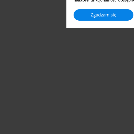
niektóre funkcjonalności dostępne
Zgadzam się