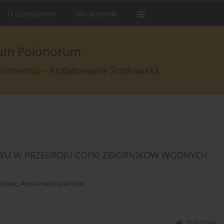
O czasopiśmie
Dla autorów
arum Polonorum
rcumiectus – Kształtowanie Środowiska
YWU W PRZEKROJU COFKI ZBIORNIKÓW WODNYCH
chalec
,
Anna Połoska-Wróbel
Statystyki