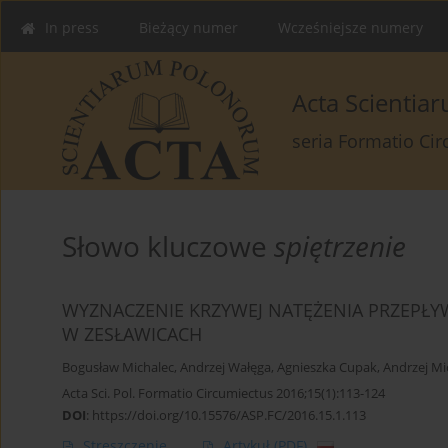
In press
Bieżący numer
Wcześniejsze numery
Acta Scienti
seria Formatio Ci
Słowo kluczowe
spiętrzenie
WYZNACZENIE KRZYWEJ NATĘŻENIA PRZEPŁ
W ZESŁAWICACH
Bogusław Michalec
,
Andrzej Wałęga
,
Agnieszka Cupak
,
Andrzej Mi
Acta Sci. Pol. Formatio Circumiectus 2016;15(1):113-124
DOI
:
https://doi.org/10.15576/ASP.FC/2016.15.1.113
Streszczenie
Artykuł
(PDF)