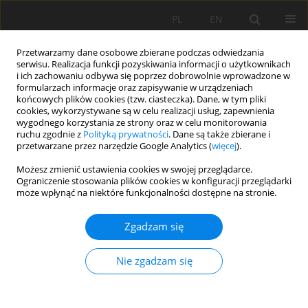
PL
EN
Przetwarzamy dane osobowe zbierane podczas odwiedzania
serwisu. Realizacja funkcji pozyskiwania informacji o użytkownikach
i ich zachowaniu odbywa się poprzez dobrowolnie wprowadzone w
formularzach informacje oraz zapisywanie w urządzeniach
końcowych plików cookies (tzw. ciasteczka). Dane, w tym pliki
cookies, wykorzystywane są w celu realizacji usług, zapewnienia
wygodnego korzystania ze strony oraz w celu monitorowania
ruchu zgodnie z
Polityką prywatności
. Dane są także zbierane i
przetwarzane przez narzędzie Google Analytics (
więcej
).
Słowo kluczowe
uszczelnienie
Możesz zmienić ustawienia cookies w swojej przeglądarce.
Ograniczenie stosowania plików cookies w konfiguracji przeglądarki
może wpłynąć na niektóre funkcjonalności dostępne na stronie.
STABILIZACJA BENTONITEM OSADÓW DENNYCH
Zgadzam się
ZBIORNIKA ZAPOROWEGO W ASPEKCIE ICH
WYKORZYSTANIA DO USZCZELNIEŃ SKŁADOWISK
Nie zgadzam się
ODPADÓW KOMUNALNYCH
Karolina Koś
,
Eugeniusz Zawisza
Acta Sci. Pol. Formatio Circumiectus 2016;15(3):83-90