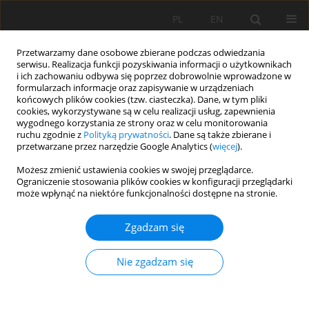
PL
EN
Przetwarzamy dane osobowe zbierane podczas odwiedzania
serwisu. Realizacja funkcji pozyskiwania informacji o użytkownikach
i ich zachowaniu odbywa się poprzez dobrowolnie wprowadzone w
formularzach informacje oraz zapisywanie w urządzeniach
końcowych plików cookies (tzw. ciasteczka). Dane, w tym pliki
cookies, wykorzystywane są w celu realizacji usług, zapewnienia
wygodnego korzystania ze strony oraz w celu monitorowania
ruchu zgodnie z
Polityką prywatności
. Dane są także zbierane i
przetwarzane przez narzędzie Google Analytics (
więcej
).
Słowo kluczowe
wzmocnienie
Możesz zmienić ustawienia cookies w swojej przeglądarce.
Ograniczenie stosowania plików cookies w konfiguracji przeglądarki
pasa drogowego
może wpłynąć na niektóre funkcjonalności dostępne na stronie.
Zgadzam się
GEORADAROWA OCENA KONSTRUKCJI NASYPÓW
DROGOWYCH
Nie zgadzam się
Stanisław Bacior
,
Wiesław Nawrocki
,
Zbigniew Piasek
Acta Sci. Pol. Formatio Circumiectus 2015;14(2):17-24