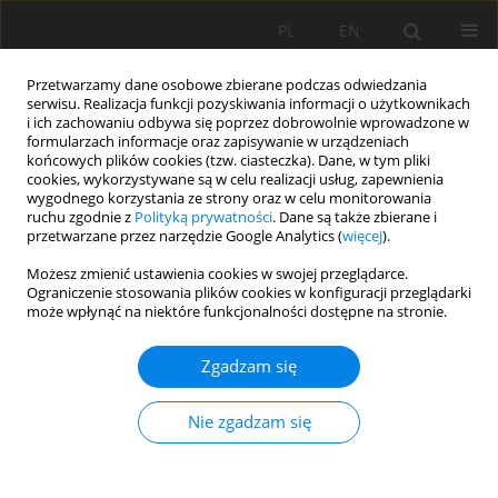
PL
EN
Przetwarzamy dane osobowe zbierane podczas odwiedzania
serwisu. Realizacja funkcji pozyskiwania informacji o użytkownikach
i ich zachowaniu odbywa się poprzez dobrowolnie wprowadzone w
formularzach informacje oraz zapisywanie w urządzeniach
końcowych plików cookies (tzw. ciasteczka). Dane, w tym pliki
cookies, wykorzystywane są w celu realizacji usług, zapewnienia
wygodnego korzystania ze strony oraz w celu monitorowania
ruchu zgodnie z
Polityką prywatności
. Dane są także zbierane i
przetwarzane przez narzędzie Google Analytics (
więcej
).
Słowo kluczowe
zbiornik wodny
Możesz zmienić ustawienia cookies w swojej przeglądarce.
Ograniczenie stosowania plików cookies w konfiguracji przeglądarki
może wpłynąć na niektóre funkcjonalności dostępne na stronie.
NOWY RETENCYJNY ZBIORNIK WODNY JAGODNO
Zgadzam się
Jacek Kostuch
,
Ryszard Kostuch
,
Krzysztof Maślanka
Acta Sci. Pol. Formatio Circumiectus 2016;15(4):143-152
DOI
:
https://doi.org/10.15576/ASP.FC/2016.15.4.143
Nie zgadzam się
Statystyki
Streszczenie
Artykuł
(PDF)