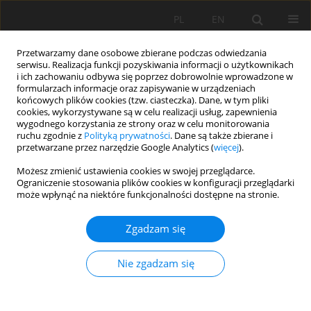
PL
EN
Przetwarzamy dane osobowe zbierane podczas odwiedzania
serwisu. Realizacja funkcji pozyskiwania informacji o użytkownikach
i ich zachowaniu odbywa się poprzez dobrowolnie wprowadzone w
formularzach informacje oraz zapisywanie w urządzeniach
końcowych plików cookies (tzw. ciasteczka). Dane, w tym pliki
cookies, wykorzystywane są w celu realizacji usług, zapewnienia
wygodnego korzystania ze strony oraz w celu monitorowania
ruchu zgodnie z
Polityką prywatności
. Dane są także zbierane i
przetwarzane przez narzędzie Google Analytics (
więcej
).
Słowo kluczowe
zdjęcie
Możesz zmienić ustawienia cookies w swojej przeglądarce.
Ograniczenie stosowania plików cookies w konfiguracji przeglądarki
fitosocjologiczne
może wpłynąć na niektóre funkcjonalności dostępne na stronie.
Zgadzam się
INTERAKTYWNA PREZENTACJA ZAGADNIEŃ
ŚRODOWISKOWYCH ZA POMOCĄ GOOGLE
Nie zgadzam się
FUSION TABLES NA PRZYKŁADZIE ZDJĘĆ
FITOSOCJOLOGICZNYCH WYBRANYCH OKOLIC
TENCZYNKA