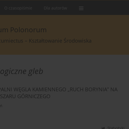
O czasopiśmie
Dla autorów
arum Polonorum
rcumiectus – Kształtowanie Środowiska
ogiczne gleb
PALNI WĘGLA KAMIENNEGO „RUCH BORYNIA” NA
SZARU GÓRNICZEGO
oń
Statystyki