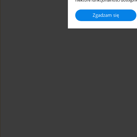
niektóre funkcjonalności dostępne
Zgadzam się