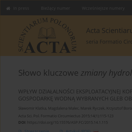
In press
Bieżący numer
Wcześniejsze numery
Acta Scienti
seria Formatio Ci
Słowo kluczowe
zmiany hydrol
WPŁYW DZIAŁALNOŚCI EKSPLOATACYJNEJ KO
GOSPODARKĘ WODNĄ WYBRANYCH GLEB OB
Sławomir Klatka
,
Magdalena Malec
,
Marek Ryczek
,
Krzysztof Bor
Acta Sci. Pol. Formatio Circumiectus 2015;14(1):115-123
DOI
:
https://doi.org/10.15576/ASP.FC/2015.14.1.115
Streszczenie
Artykuł
(PDF)