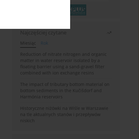
Najczęściej czytane
Miesiąc
Rok
Reduction of nitrate nitrogen and organic
matter in water reservoir isolated by a
floating barrier using a sand-gravel filter
combined with ion exchange resins
The impact of tributary bottom material on
bottom sediments in the Kučišdorf and
Harmónia reservoirs
Historyczne niżówki na Wiśle w Warszawie
na tle aktualnych stanów i przepływów
niskich