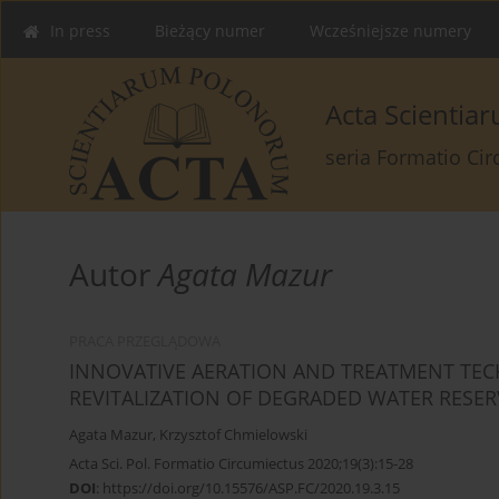
In press
Bieżący numer
Wcześniejsze numery
Acta Scienti
seria Formatio Ci
Autor
Agata Mazur
PRACA PRZEGLĄDOWA
INNOVATIVE AERATION AND TREATMENT TEC
REVITALIZATION OF DEGRADED WATER RESER
Agata Mazur
,
Krzysztof Chmielowski
Acta Sci. Pol. Formatio Circumiectus 2020;19(3):15-28
DOI
:
https://doi.org/10.15576/ASP.FC/2020.19.3.15