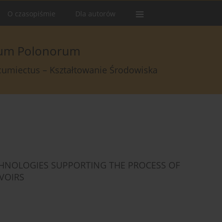
O czasopiśmie
Dla autorów
arum Polonorum
rcumiectus – Kształtowanie Środowiska
HNOLOGIES SUPPORTING THE PROCESS OF
VOIRS