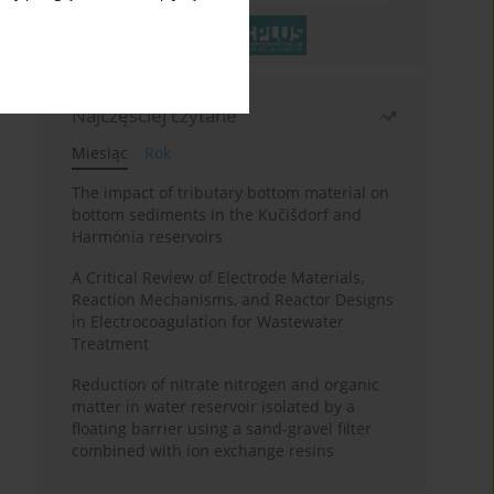
Najczęściej czytane
Miesiąc
Rok
The impact of tributary bottom material on
bottom sediments in the Kučišdorf and
Harmónia reservoirs
A Critical Review of Electrode Materials,
Reaction Mechanisms, and Reactor Designs
in Electrocoagulation for Wastewater
Treatment
Reduction of nitrate nitrogen and organic
matter in water reservoir isolated by a
floating barrier using a sand-gravel filter
combined with ion exchange resins