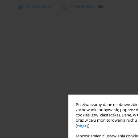
Streszczenie
Artykuł
(PDF)
Przetwarzamy dane osobowe zbiera
zachowaniu odbywa się poprzez d
cookies (tzw. ciasteczka). Dane, w
oraz w celu monitorowania ruchu
(
więcej
).
Możesz zmienić ustawienia cookie