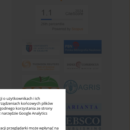
i o użytkownikach i ich
rządzeniach końcowych plików
wygodnego korzystania ze strony
z narzędzie Google Analytics
acji przeglądarki może wpłynąć na