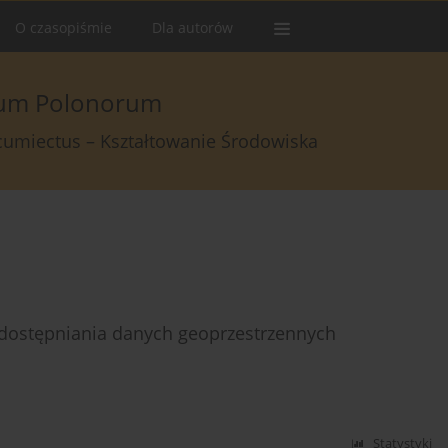
O czasopiśmie
Dla autorów
arum Polonorum
rcumiectus – Kształtowanie Środowiska
udostępniania danych geoprzestrzennych
Statystyki