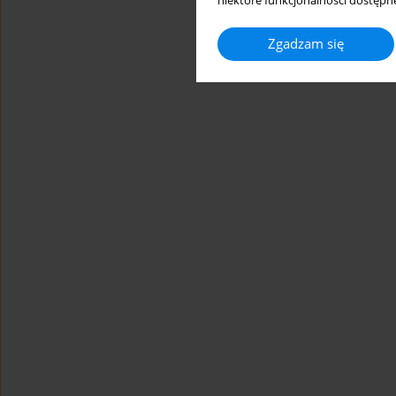
niektóre funkcjonalności dostępne
Zgadzam się