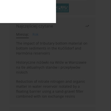
Najczęściej czytane
Miesiąc
Rok
The impact of tributary bottom material on
bottom sediments in the Kučišdorf and
Harmónia reservoirs
Historyczne niżówki na Wiśle w Warszawie
na tle aktualnych stanów i przepływów
niskich
Reduction of nitrate nitrogen and organic
matter in water reservoir isolated by a
floating barrier using a sand-gravel filter
combined with ion exchange resins