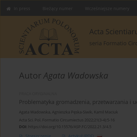
In press
Bieżący numer
Wcześniejsze numery
Acta Scienti
seria Formatio Ci
Autor
Agata Wadowska
PRACA ORYGINALNA
Problematyka gromadzenia, przetwarzania i 
Agata Wadowska
,
Agnieszka Pęska-Siwik
,
Kamil Maciuk
Acta Sci. Pol. Formatio Circumiectus 2022;21(3-4):5-16
DOI
:
https://doi.org/10.15576/ASP.FC/2022.21.3/4.5
Streszczenie
Artykuł
(PDF)