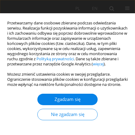
PL
EN
Przetwarzamy dane osobowe zbierane podczas odwiedzania
serwisu. Realizacja funkcji pozyskiwania informacji o użytkownikach
i ich zachowaniu odbywa się poprzez dobrowolnie wprowadzone w
formularzach informacje oraz zapisywanie w urządzeniach
końcowych plików cookies (tzw. ciasteczka). Dane, w tym pliki
cookies, wykorzystywane są w celu realizacji usług, zapewnienia
wygodnego korzystania ze strony oraz w celu monitorowania
ruchu zgodnie z
Polityką prywatności
. Dane są także zbierane i
przetwarzane przez narzędzie Google Analytics (
więcej
).
Autor
Agnieszka Wypych
Możesz zmienić ustawienia cookies w swojej przeglądarce.
Ograniczenie stosowania plików cookies w konfiguracji przeglądarki
może wpłynąć na niektóre funkcjonalności dostępne na stronie.
ZMIENNOŚĆ ZASOBÓW TERMICZNYCH W POLSCE
Zgadzam się
W ASPEKCIE OBSERWOWANYCH ZMIAN KLIMATU
Agnieszka Sulikowska
,
Agnieszka Wypych
,
Zbigniew Ustrnul
,
Danuta
Nie zgadzam się
Czekierda
Acta Sci. Pol. Formatio Circumiectus 2016;15(2):127-139
DOI
:
https://doi.org/10.15576/ASP.FC/2016.15.2.127