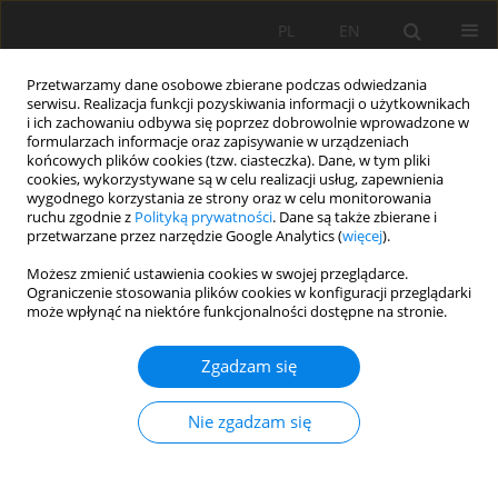
PL
EN
Przetwarzamy dane osobowe zbierane podczas odwiedzania
serwisu. Realizacja funkcji pozyskiwania informacji o użytkownikach
i ich zachowaniu odbywa się poprzez dobrowolnie wprowadzone w
formularzach informacje oraz zapisywanie w urządzeniach
końcowych plików cookies (tzw. ciasteczka). Dane, w tym pliki
cookies, wykorzystywane są w celu realizacji usług, zapewnienia
wygodnego korzystania ze strony oraz w celu monitorowania
ruchu zgodnie z
Polityką prywatności
. Dane są także zbierane i
przetwarzane przez narzędzie Google Analytics (
więcej
).
Autor
Agnieszka Ziernicka-
Możesz zmienić ustawienia cookies w swojej przeglądarce.
Ograniczenie stosowania plików cookies w konfiguracji przeglądarki
Wojtaszek
może wpłynąć na niektóre funkcjonalności dostępne na stronie.
MODELOWANIE JAKO NARZĘDZIE ZARZĄDZANIA
Zgadzam się
NAWODNIENIAMI KROPLOWYMI – PRZYKŁAD
SADU POMARAŃCZOWEGO EL-SALAM,
Nie zgadzam się
PÓŁNOCNY SYNAJ, EGIPT
Jerzy Jan Niziński
,
Agnieszka Ziernicka-Wojtaszek
,
Leszek Ksążek
,