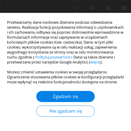
PL
EN
Przetwarzamy dane osobowe zbierane podczas odwiedzania
serwisu. Realizacja funkcji pozyskiwania informacji o użytkownikach
i ich zachowaniu odbywa się poprzez dobrowolnie wprowadzone w
formularzach informacje oraz zapisywanie w urządzeniach
końcowych plików cookies (tzw. ciasteczka). Dane, w tym pliki
cookies, wykorzystywane są w celu realizacji usług, zapewnienia
wygodnego korzystania ze strony oraz w celu monitorowania
ruchu zgodnie z
Polityką prywatności
. Dane są także zbierane i
przetwarzane przez narzędzie Google Analytics (
więcej
).
Autor
Andrzej Kula
Możesz zmienić ustawienia cookies w swojej przeglądarce.
Ograniczenie stosowania plików cookies w konfiguracji przeglądarki
może wpłynąć na niektóre funkcjonalności dostępne na stronie.
WPŁYW METODY BADAŃ NA WARTOŚCI
Zgadzam się
PARAMETRÓW CHARAKTERYZUJĄCYCH
WYTRZYMAŁOŚĆ NA ŚCINANIE GRUNTU
Nie zgadzam się
SPOISTEGO
Eugeniusz Zawisza
,
Andrzej Kula
Acta Sci. Pol. Formatio Circumiectus 2016;15(4):409-420