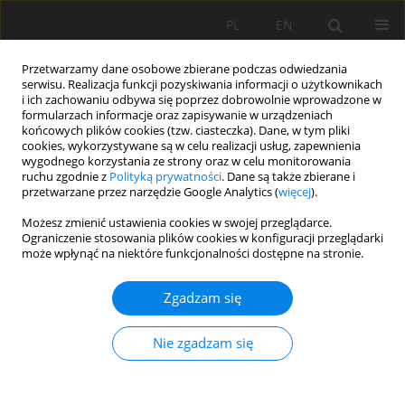
PL
EN
Przetwarzamy dane osobowe zbierane podczas odwiedzania
serwisu. Realizacja funkcji pozyskiwania informacji o użytkownikach
i ich zachowaniu odbywa się poprzez dobrowolnie wprowadzone w
formularzach informacje oraz zapisywanie w urządzeniach
końcowych plików cookies (tzw. ciasteczka). Dane, w tym pliki
cookies, wykorzystywane są w celu realizacji usług, zapewnienia
wygodnego korzystania ze strony oraz w celu monitorowania
ruchu zgodnie z
Polityką prywatności
. Dane są także zbierane i
przetwarzane przez narzędzie Google Analytics (
więcej
).
Autor
Antoni Grzywna
Możesz zmienić ustawienia cookies w swojej przeglądarce.
Ograniczenie stosowania plików cookies w konfiguracji przeglądarki
może wpłynąć na niektóre funkcjonalności dostępne na stronie.
ZANIKANIE POWIERZCHNI TORFOWISKA NA
Zgadzam się
ODWODNIONYCH UżYTKACH ZIELONYCH
POLESIA LUBELSKIEGO
Nie zgadzam się
Antoni Grzywna
Acta Sci. Pol. Formatio Circumiectus 2016;15(1):81-89
DOI
:
https://doi.org/10.15576/ASP.FC/2016.15.1.81