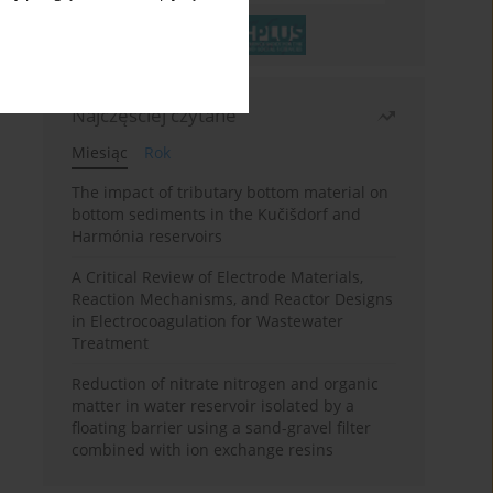
Najczęściej czytane
Miesiąc
Rok
The impact of tributary bottom material on
bottom sediments in the Kučišdorf and
Harmónia reservoirs
A Critical Review of Electrode Materials,
Reaction Mechanisms, and Reactor Designs
in Electrocoagulation for Wastewater
Treatment
Reduction of nitrate nitrogen and organic
matter in water reservoir isolated by a
floating barrier using a sand-gravel filter
combined with ion exchange resins