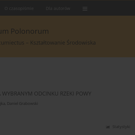
O czasopiśmie
Dla autorów
arum Polonorum
rcumiectus – Kształtowanie Środowiska
 WYBRANYM ODCINKU RZEKI POWY
jka
,
Daniel Grabowski
Statystyki