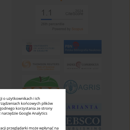
i o użytkownikach i ich
rządzeniach końcowych plików
wygodnego korzystania ze strony
z narzędzie Google Analytics
acji przeglądarki może wpłynąć na