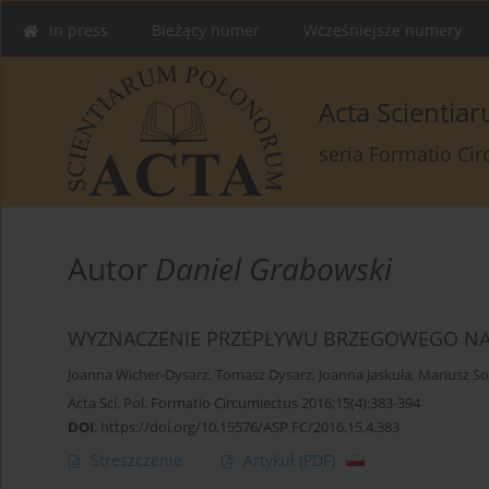
In press
Bieżący numer
Wcześniejsze numery
Acta Scienti
seria Formatio Ci
Autor
Daniel Grabowski
WYZNACZENIE PRZEPŁYWU BRZEGOWEGO NA
Joanna Wicher-Dysarz
,
Tomasz Dysarz
,
Joanna Jaskuła
,
Mariusz So
Acta Sci. Pol. Formatio Circumiectus 2016;15(4):383-394
DOI
:
https://doi.org/10.15576/ASP.FC/2016.15.4.383
Streszczenie
Artykuł
(PDF)