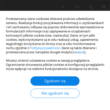
PL
EN
Przetwarzamy dane osobowe zbierane podczas odwiedzania
serwisu. Realizacja funkcji pozyskiwania informacji o użytkownikach
i ich zachowaniu odbywa się poprzez dobrowolnie wprowadzone w
formularzach informacje oraz zapisywanie w urządzeniach
końcowych plików cookies (tzw. ciasteczka). Dane, w tym pliki
cookies, wykorzystywane są w celu realizacji usług, zapewnienia
wygodnego korzystania ze strony oraz w celu monitorowania
ruchu zgodnie z
Polityką prywatności
. Dane są także zbierane i
przetwarzane przez narzędzie Google Analytics (
więcej
).
Autor
Fabian Rivera-Trejo
Możesz zmienić ustawienia cookies w swojej przeglądarce.
Ograniczenie stosowania plików cookies w konfiguracji przeglądarki
może wpłynąć na niektóre funkcjonalności dostępne na stronie.
PRACA ORYGINALNA
Influence of geometric domain on hydrodynamic
Zgadzam się
modeling at estuary boundaries
Edgar Ulises Coronel-Quezada
,
Fabian Rivera-Trejo
,
Gaston Priego-
Nie zgadzam się
Hernandez
,
Alejandro Mendoza-Resendiz
Acta Sci. Pol. Formatio Circumiectus 2024;23(4):99-111
DOI
:
https://doi.org/10.15576/ASP.FC/196937