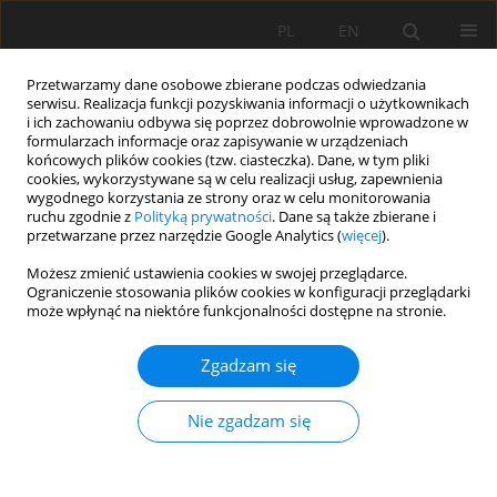
PL
EN
Przetwarzamy dane osobowe zbierane podczas odwiedzania
serwisu. Realizacja funkcji pozyskiwania informacji o użytkownikach
i ich zachowaniu odbywa się poprzez dobrowolnie wprowadzone w
formularzach informacje oraz zapisywanie w urządzeniach
końcowych plików cookies (tzw. ciasteczka). Dane, w tym pliki
cookies, wykorzystywane są w celu realizacji usług, zapewnienia
wygodnego korzystania ze strony oraz w celu monitorowania
ruchu zgodnie z
Polityką prywatności
. Dane są także zbierane i
przetwarzane przez narzędzie Google Analytics (
więcej
).
Autor
Halyna Shtohryn
Możesz zmienić ustawienia cookies w swojej przeglądarce.
Ograniczenie stosowania plików cookies w konfiguracji przeglądarki
może wpłynąć na niektóre funkcjonalności dostępne na stronie.
PRACA ORYGINALNA
Zgadzam się
OKREŚLENIE SZKÓD GOSPODARCZYCH NA
UŻYTKACH ROLNYCH W ZWIĄZKU Z DZIAŁANIAMI
Nie zgadzam się
OJSKOWYMI NA PRZYKŁADZIE TERYTORIUM
REJONU KIJOWSKIEGO W UKRAINIE
Shamil Ibatullin
,
Iosyp Dorosh
,
Olha Dorosh
,
Oksana Sakal
,
Yevhen