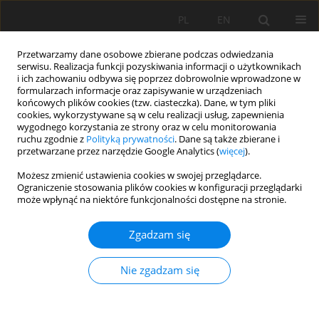
PL
EN
Przetwarzamy dane osobowe zbierane podczas odwiedzania
serwisu. Realizacja funkcji pozyskiwania informacji o użytkownikach
i ich zachowaniu odbywa się poprzez dobrowolnie wprowadzone w
formularzach informacje oraz zapisywanie w urządzeniach
końcowych plików cookies (tzw. ciasteczka). Dane, w tym pliki
cookies, wykorzystywane są w celu realizacji usług, zapewnienia
wygodnego korzystania ze strony oraz w celu monitorowania
ruchu zgodnie z
Polityką prywatności
. Dane są także zbierane i
przetwarzane przez narzędzie Google Analytics (
więcej
).
Autor
J. P. SINGH
Możesz zmienić ustawienia cookies w swojej przeglądarce.
Ograniczenie stosowania plików cookies w konfiguracji przeglądarki
może wpłynąć na niektóre funkcjonalności dostępne na stronie.
PRACA ORYGINALNA
Zgadzam się
SIMULATION OF NITROGEN BALANCE UNDER
SUB-SURFACE DRAINAGE CONDITIONS AT THEHRI
Nie zgadzam się
MUKTSAR PUNJAB, USING THE DNDC MODEL V.
9.5
MEHRAJ U DIN DAR
,
J. P. SINGH
,
Kuldip Singh