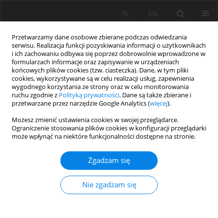
PL
EN
Przetwarzamy dane osobowe zbierane podczas odwiedzania
serwisu. Realizacja funkcji pozyskiwania informacji o użytkownikach
i ich zachowaniu odbywa się poprzez dobrowolnie wprowadzone w
formularzach informacje oraz zapisywanie w urządzeniach
końcowych plików cookies (tzw. ciasteczka). Dane, w tym pliki
cookies, wykorzystywane są w celu realizacji usług, zapewnienia
wygodnego korzystania ze strony oraz w celu monitorowania
ruchu zgodnie z
Polityką prywatności
. Dane są także zbierane i
przetwarzane przez narzędzie Google Analytics (
więcej
).
Autor
Janusz Kozak
Możesz zmienić ustawienia cookies w swojej przeglądarce.
Ograniczenie stosowania plików cookies w konfiguracji przeglądarki
może wpłynąć na niektóre funkcjonalności dostępne na stronie.
PRACA ORYGINALNA
Zgadzam się
OCENA ROZKŁADU STĘŻENIA DWUTLENKU
AZOTU W PIENIŃSKIM PARKU NARODOWYM
Nie zgadzam się
METODĄ WSKAŹNIKOWĄ
Zbigniew Zuśka
,
Janusz Kozak
,
Ewelina Zając
Acta Sci. Pol. Formatio Circumiectus 2020;19(4):85-92