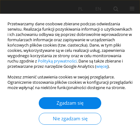
PL
EN
Przetwarzamy dane osobowe zbierane podczas odwiedzania
serwisu. Realizacja funkcji pozyskiwania informacji o użytkownikach
i ich zachowaniu odbywa się poprzez dobrowolnie wprowadzone w
formularzach informacje oraz zapisywanie w urządzeniach
końcowych plików cookies (tzw. ciasteczka). Dane, w tym pliki
cookies, wykorzystywane są w celu realizacji usług, zapewnienia
wygodnego korzystania ze strony oraz w celu monitorowania
ruchu zgodnie z
Polityką prywatności
. Dane są także zbierane i
przetwarzane przez narzędzie Google Analytics (
więcej
).
Autor
Joanna Zontek-Wilkowska
Możesz zmienić ustawienia cookies w swojej przeglądarce.
Ograniczenie stosowania plików cookies w konfiguracji przeglądarki
może wpłynąć na niektóre funkcjonalności dostępne na stronie.
PRACA ORYGINALNA
Zgadzam się
Zaprojektowanie transparentnego substytutu
gleby na bazie hydrożelu do zastosowań w
Nie zgadzam się
precyzyjnym rolnictwie
Piotr Szatkowski
,
Marcin Niemiec
,
Ewa Szczepanik
,
Julita Szczecina
,
Jacek Gralewski
,
Monika Komorowska
,
Adilet Mamyrbayev
,
Agata