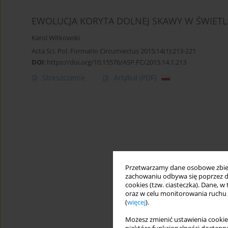
EWOLUCJA KORYTA DOLNEJ SKAWY W ŚWIET
Karol Witkowski
Acta Sci. Pol. Formatio Circumiectus 2015;14(1):213-221
DOI
:
https://doi.org/10.15576/ASP.FC/2015.14.1.213
Streszczenie
Artykuł
(PDF)
Przetwarzamy dane osobowe zbiera
zachowaniu odbywa się poprzez d
cookies (tzw. ciasteczka). Dane, w
oraz w celu monitorowania ruchu
(
więcej
).
Możesz zmienić ustawienia cookie