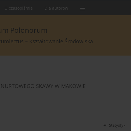
O czasopiśmie
Dla autorów
arum Polonorum
rcumiectus – Kształtowanie Środowiska
ELONURTOWEGO SKAWY W MAKOWIE
Statystyki