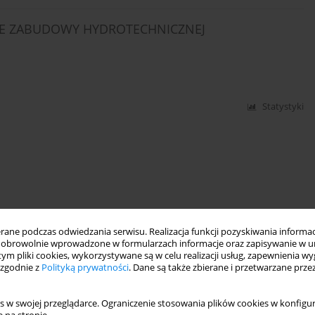
LE ZABUDOWY HYDROTECHNICZNEJ
Statystyki
ne podczas odwiedzania serwisu. Realizacja funkcji pozyskiwania informacj
obrowolnie wprowadzone w formularzach informacje oraz zapisywanie w u
 tym pliki cookies, wykorzystywane są w celu realizacji usług, zapewnienia 
 zgodnie z
Polityką prywatności
. Dane są także zbierane i przetwarzane prze
s w swojej przeglądarce. Ograniczenie stosowania plików cookies w konfigur