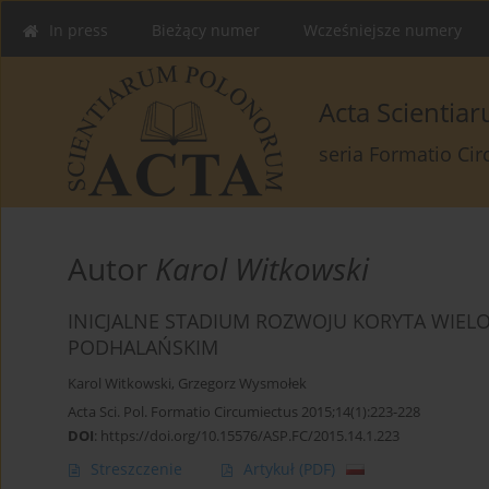
In press
Bieżący numer
Wcześniejsze numery
Acta Scienti
seria Formatio Ci
Autor
Karol Witkowski
INICJALNE STADIUM ROZWOJU KORYTA WI
PODHALAŃSKIM
Karol Witkowski
,
Grzegorz Wysmołek
Acta Sci. Pol. Formatio Circumiectus 2015;14(1):223-228
DOI
:
https://doi.org/10.15576/ASP.FC/2015.14.1.223
Streszczenie
Artykuł
(PDF)