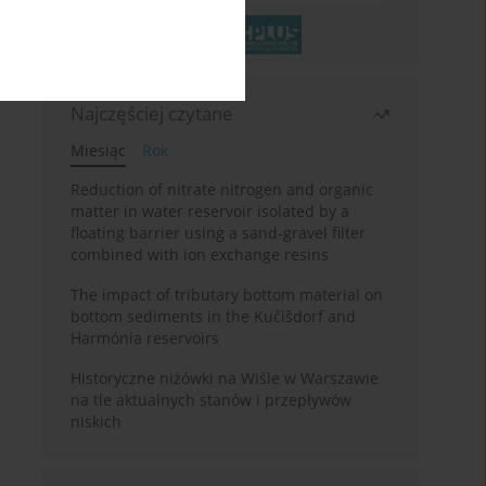
Najczęściej czytane
Miesiąc
Rok
Reduction of nitrate nitrogen and organic
matter in water reservoir isolated by a
floating barrier using a sand-gravel filter
combined with ion exchange resins
The impact of tributary bottom material on
bottom sediments in the Kučišdorf and
Harmónia reservoirs
Historyczne niżówki na Wiśle w Warszawie
na tle aktualnych stanów i przepływów
niskich