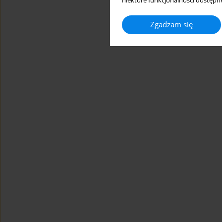
niektóre funkcjonalności dostępne
Zgadzam się