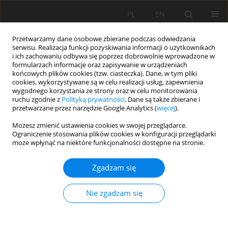
PL
EN
Przetwarzamy dane osobowe zbierane podczas odwiedzania
serwisu. Realizacja funkcji pozyskiwania informacji o użytkownikach
i ich zachowaniu odbywa się poprzez dobrowolnie wprowadzone w
formularzach informacje oraz zapisywanie w urządzeniach
końcowych plików cookies (tzw. ciasteczka). Dane, w tym pliki
cookies, wykorzystywane są w celu realizacji usług, zapewnienia
wygodnego korzystania ze strony oraz w celu monitorowania
ruchu zgodnie z
Polityką prywatności
. Dane są także zbierane i
przetwarzane przez narzędzie Google Analytics (
więcej
).
Autor
Katarzyna Brona
Możesz zmienić ustawienia cookies w swojej przeglądarce.
Ograniczenie stosowania plików cookies w konfiguracji przeglądarki
może wpłynąć na niektóre funkcjonalności dostępne na stronie.
PRACA ORYGINALNA
Zgadzam się
Enhancing ecological corridors in rural areas and
implications for landscape planning and
Nie zgadzam się
management in Leszno commune in central
Poland
Beata Elżbieta Fornal-Pieniak
,
Barbara Żarska
,
Paweł Szumigała
,