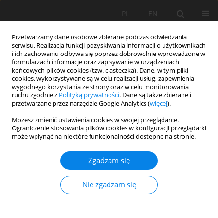
PL
EN
Przetwarzamy dane osobowe zbierane podczas odwiedzania
serwisu. Realizacja funkcji pozyskiwania informacji o użytkownikach
i ich zachowaniu odbywa się poprzez dobrowolnie wprowadzone w
formularzach informacje oraz zapisywanie w urządzeniach
końcowych plików cookies (tzw. ciasteczka). Dane, w tym pliki
cookies, wykorzystywane są w celu realizacji usług, zapewnienia
wygodnego korzystania ze strony oraz w celu monitorowania
ruchu zgodnie z
Polityką prywatności
. Dane są także zbierane i
przetwarzane przez narzędzie Google Analytics (
więcej
).
Autor
Khansa Gulshad
Możesz zmienić ustawienia cookies w swojej przeglądarce.
Ograniczenie stosowania plików cookies w konfiguracji przeglądarki
może wpłynąć na niektóre funkcjonalności dostępne na stronie.
PRACA ORYGINALNA
Zgadzam się
Wpływ badań hydrologicznych, władz miejskich i
mieszkańców na gospodarkę wodami
Nie zgadzam się
opadowymi w Gdańsku (Polska) w procesie
adaptacji miasta do zmiany klimatu
Michał Szydłowski
,
Khansa Gulshad
,
Andam Mohsin Mustafa
,
Wojciech