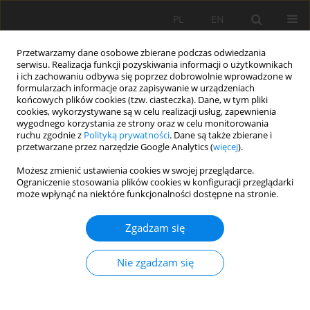
PL
EN
Przetwarzamy dane osobowe zbierane podczas odwiedzania
serwisu. Realizacja funkcji pozyskiwania informacji o użytkownikach
i ich zachowaniu odbywa się poprzez dobrowolnie wprowadzone w
formularzach informacje oraz zapisywanie w urządzeniach
końcowych plików cookies (tzw. ciasteczka). Dane, w tym pliki
cookies, wykorzystywane są w celu realizacji usług, zapewnienia
wygodnego korzystania ze strony oraz w celu monitorowania
ruchu zgodnie z
Polityką prywatności
. Dane są także zbierane i
przetwarzane przez narzędzie Google Analytics (
więcej
).
Autor
Marcin Wrona
Możesz zmienić ustawienia cookies w swojej przeglądarce.
Ograniczenie stosowania plików cookies w konfiguracji przeglądarki
może wpłynąć na niektóre funkcjonalności dostępne na stronie.
PRACA ORYGINALNA
Zgadzam się
ANALIZA WÓD ŹRÓDLANYCH Z LESKA W ASPEKCIE
ICH LECZNICZYCH WŁAŚCIWOŚCI
Nie zgadzam się
Artur Chorostyński
,
Mateusz Kaczmarski
,
Andrzej Łach
,
Marcin Wrona
Acta Sci. Pol. Formatio Circumiectus 2019;18(3):31-41
DOI
:
https://doi.org/10.15576/ASP.FC/2019.18.3.31