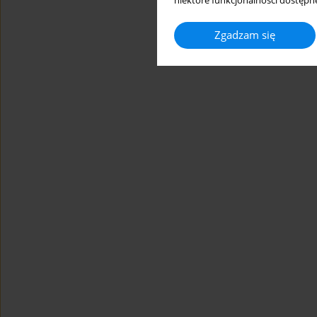
niektóre funkcjonalności dostępne
Zgadzam się