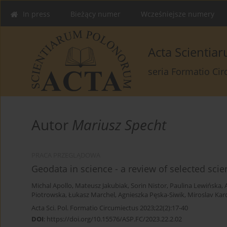
In press
Bieżący numer
Wcześniejsze numery
Acta Scienti
seria Formatio Ci
Autor
Mariusz Specht
PRACA PRZEGLĄDOWA
Geodata in science - a review of selected scient
Michal Apollo
,
Mateusz Jakubiak
,
Sorin Nistor
,
Paulina Lewińska
,
Piotrowska
,
Łukasz Marchel
,
Agnieszka Pęska-Siwik
,
Miroslav Kar
Acta Sci. Pol. Formatio Circumiectus 2023;22(2):17-40
DOI
:
https://doi.org/10.15576/ASP.FC/2023.22.2.02