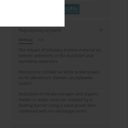
Najczęściej czytane
Miesiąc
Rok
The impact of tributary bottom material on
bottom sediments in the Kučišdorf and
Harmónia reservoirs
Historyczne niżówki na Wiśle w Warszawie
na tle aktualnych stanów i przepływów
niskich
Reduction of nitrate nitrogen and organic
matter in water reservoir isolated by a
floating barrier using a sand-gravel filter
combined with ion exchange resins