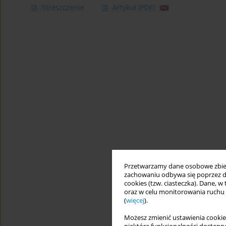
Streszczenie
Artykuł
(PDF)
Przetwarzamy dane osobowe zbiera
zachowaniu odbywa się poprzez d
cookies (tzw. ciasteczka). Dane, w
oraz w celu monitorowania ruchu
(
więcej
).
Możesz zmienić ustawienia cookie