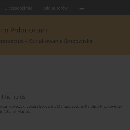
O czasopiśmie
Dla autorów
arum Polonorum
rcumiectus – Kształtowanie Środowiska
ific fields
Artur Krawczyk
,
Lukasz Borowski
,
Mariusz Specht
,
Karolina Krzykowska-
doš
,
Kamil Maciuk