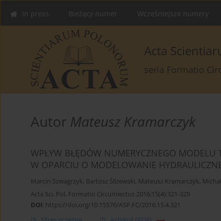
In press
Bieżący numer
Wcześniejsze numery
Acta Scienti
seria Formatio Ci
Autor
Mateusz Kramarczyk
WPŁYW BŁĘDÓW NUMERYCZNEGO MODELU T
W OPARCIU O MODELOWANIE HYDRAULICZN
Marcin Szwagrzyk
,
Bartosz Ślizewski
,
Mateusz Kramarczyk
,
Michał
Acta Sci. Pol. Formatio Circumiectus 2016;15(4):321-329
DOI
:
https://doi.org/10.15576/ASP.FC/2016.15.4.321
Streszczenie
Artykuł
(PDF)