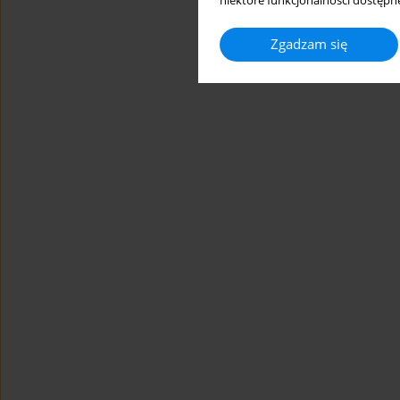
niektóre funkcjonalności dostępne
Zgadzam się