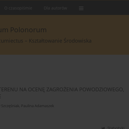
O czasopiśmie
Dla autorów
arum Polonorum
rcumiectus – Kształtowanie Środowiska
ERENU NA OCENĘ ZAGROŻENIA POWODZIOWEGO,
E
 Szczęśniak
,
Paulina Adamaszek
Statystyki