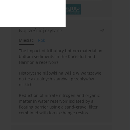
Najczęściej czytane
Miesiąc
Rok
The impact of tributary bottom material on
bottom sediments in the Kučišdorf and
Harmónia reservoirs
Historyczne niżówki na Wiśle w Warszawie
na tle aktualnych stanów i przepływów
niskich
Reduction of nitrate nitrogen and organic
matter in water reservoir isolated by a
floating barrier using a sand-gravel filter
combined with ion exchange resins