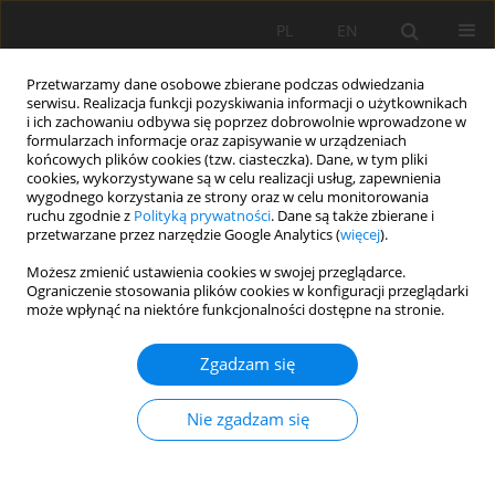
PL
EN
Przetwarzamy dane osobowe zbierane podczas odwiedzania
serwisu. Realizacja funkcji pozyskiwania informacji o użytkownikach
i ich zachowaniu odbywa się poprzez dobrowolnie wprowadzone w
formularzach informacje oraz zapisywanie w urządzeniach
końcowych plików cookies (tzw. ciasteczka). Dane, w tym pliki
cookies, wykorzystywane są w celu realizacji usług, zapewnienia
wygodnego korzystania ze strony oraz w celu monitorowania
ruchu zgodnie z
Polityką prywatności
. Dane są także zbierane i
przetwarzane przez narzędzie Google Analytics (
więcej
).
Autor
Meriem Fellag
Możesz zmienić ustawienia cookies w swojej przeglądarce.
Ograniczenie stosowania plików cookies w konfiguracji przeglądarki
może wpłynąć na niektóre funkcjonalności dostępne na stronie.
PRACA ORYGINALNA
Zgadzam się
Spatial-temporal characterization of
meteorological drought using the Standardized
Nie zgadzam się
precipitation index. Case study in Algeria.
Meriem Fellag
,
Mohammed Achite
,
Andrzej Walega
Acta Sci. Pol. Formatio Circumiectus 2021;20(1):19-31