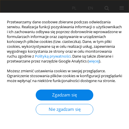
PL
EN
Przetwarzamy dane osobowe zbierane podczas odwiedzania
serwisu. Realizacja funkcji pozyskiwania informacji o użytkownikach
i ich zachowaniu odbywa się poprzez dobrowolnie wprowadzone w
formularzach informacje oraz zapisywanie w urządzeniach
końcowych plików cookies (tzw. ciasteczka). Dane, w tym pliki
cookies, wykorzystywane są w celu realizacji usług, zapewnienia
wygodnego korzystania ze strony oraz w celu monitorowania
ruchu zgodnie z
Polityką prywatności
. Dane są także zbierane i
przetwarzane przez narzędzie Google Analytics (
więcej
).
Autor
Michal Apollo
Możesz zmienić ustawienia cookies w swojej przeglądarce.
Ograniczenie stosowania plików cookies w konfiguracji przeglądarki
może wpłynąć na niektóre funkcjonalności dostępne na stronie.
PRACA PRZEGLĄDOWA
Zgadzam się
Geodata in science - a review of selected
scientific fields
Nie zgadzam się
Michal Apollo
,
Mateusz Jakubiak
,
Sorin Nistor
,
Paulina Lewińska
,
Artur
Krawczyk
,
Lukasz Borowski
,
Mariusz Specht
,
Karolina Krzykowska-
Piotrowska
,
Łukasz Marchel
,
Agnieszka Pęska-Siwik
,
Miroslav Kardoš
,
Kamil Maciuk