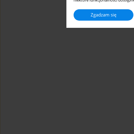
niektóre funkcjonalności dostępne
Zgadzam się