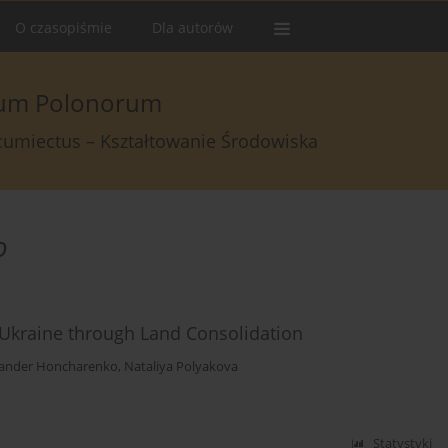
O czasopiśmie
Dla autorów
arum Polonorum
rcumiectus – Kształtowanie Środowiska
o
Ukraine through Land Consolidation
ander Honcharenko
,
Nataliya Polyakova
Statystyki