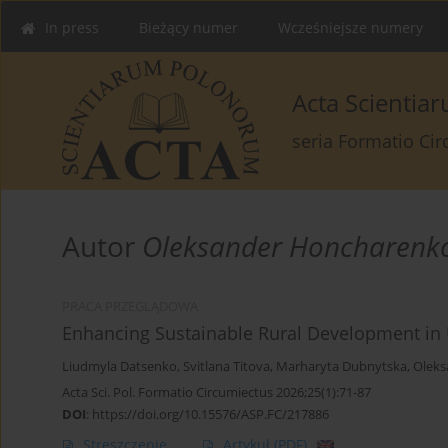
In press
Bieżący numer
Wcześniejsze numery
Acta Scienti
seria Formatio Ci
Autor
Oleksander Honcharenk
PRACA PRZEGLĄDOWA
Enhancing Sustainable Rural Development in 
Liudmyla Datsenko
,
Svitlana Titova
,
Marharyta Dubnytska
,
Oleks
Acta Sci. Pol. Formatio Circumiectus 2026;25(1):71-87
DOI
:
https://doi.org/10.15576/ASP.FC/217886
Streszczenie
Artykuł
(PDF)