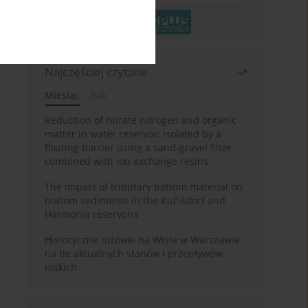
Najczęściej czytane
Miesiąc
Rok
Reduction of nitrate nitrogen and organic
matter in water reservoir isolated by a
floating barrier using a sand-gravel filter
combined with ion exchange resins
The impact of tributary bottom material on
bottom sediments in the Kučišdorf and
Harmónia reservoirs
Historyczne niżówki na Wiśle w Warszawie
na tle aktualnych stanów i przepływów
niskich