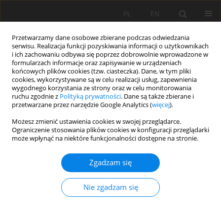
PL
EN
Przetwarzamy dane osobowe zbierane podczas odwiedzania
serwisu. Realizacja funkcji pozyskiwania informacji o użytkownikach
i ich zachowaniu odbywa się poprzez dobrowolnie wprowadzone w
formularzach informacje oraz zapisywanie w urządzeniach
końcowych plików cookies (tzw. ciasteczka). Dane, w tym pliki
cookies, wykorzystywane są w celu realizacji usług, zapewnienia
wygodnego korzystania ze strony oraz w celu monitorowania
ruchu zgodnie z
Polityką prywatności
. Dane są także zbierane i
przetwarzane przez narzędzie Google Analytics (
więcej
).
Autor
Olga Woyciechowska
Możesz zmienić ustawienia cookies w swojej przeglądarce.
Ograniczenie stosowania plików cookies w konfiguracji przeglądarki
może wpłynąć na niektóre funkcjonalności dostępne na stronie.
ZMIENNOŚĆ ZUŻYCIA WODY W
Zgadzam się
GOSPODARSTWACH WIEJSKICH W OKRESIE
WIELOLECIA
Nie zgadzam się
Jan Pawełek
,
Tomasz Bergel
,
Olga Woyciechowska
Acta Sci. Pol. Formatio Circumiectus 2015;14(4):85-94
DOI
:
https://doi.org/10.15576/ASP.FC/2015.14.4.85