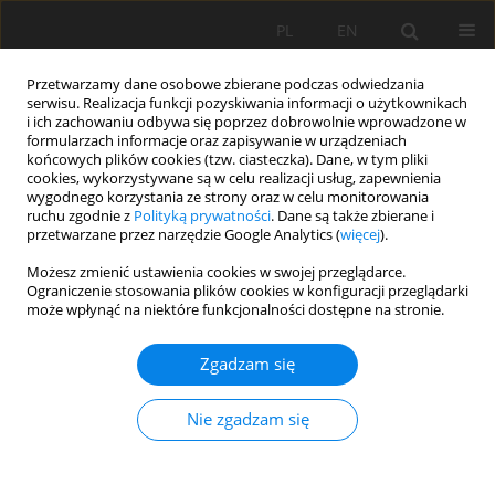
PL
EN
Przetwarzamy dane osobowe zbierane podczas odwiedzania
serwisu. Realizacja funkcji pozyskiwania informacji o użytkownikach
i ich zachowaniu odbywa się poprzez dobrowolnie wprowadzone w
formularzach informacje oraz zapisywanie w urządzeniach
końcowych plików cookies (tzw. ciasteczka). Dane, w tym pliki
cookies, wykorzystywane są w celu realizacji usług, zapewnienia
wygodnego korzystania ze strony oraz w celu monitorowania
ruchu zgodnie z
Polityką prywatności
. Dane są także zbierane i
przetwarzane przez narzędzie Google Analytics (
więcej
).
Autor
Piotr Kulesza
Możesz zmienić ustawienia cookies w swojej przeglądarce.
Ograniczenie stosowania plików cookies w konfiguracji przeglądarki
może wpłynąć na niektóre funkcjonalności dostępne na stronie.
DENDROFLORA OSIEDLA „WSCHÓD” W ŚWIDNIKU
Zgadzam się
(WOJ. LUBELSKIE) – ANALIZA PRZYRODNICZA I
KRAJOBRAZOWA
Nie zgadzam się
Magdalena Lubiarz
,
Piotr Kulesza
Acta Sci. Pol. Formatio Circumiectus 2015;14(3):85-92
DOI
:
https://doi.org/10.15576/ASP.FC/2015.14.3.85