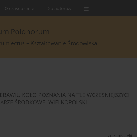
O czasopiśmie
Dla autorów
arum Polonorum
rcumiectus – Kształtowanie Środowiska
EBAWIU KOŁO POZNANIA NA TLE WCZEŚNIEJSZYCH
ZARZE ŚRODKOWEJ WIELKOPOLSKI
Statystyki