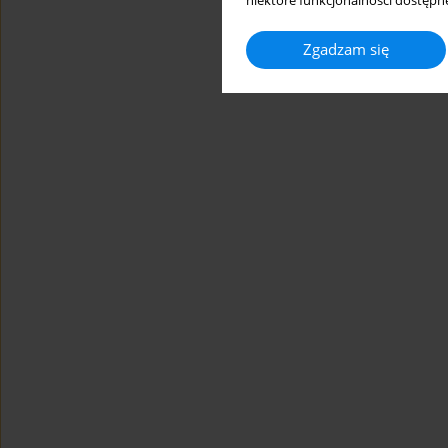
niektóre funkcjonalności dostępne
Zgadzam się