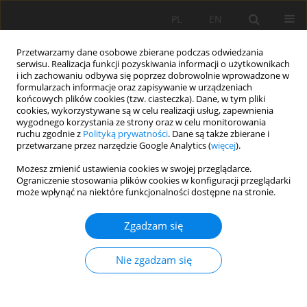
PL
EN
Przetwarzamy dane osobowe zbierane podczas odwiedzania
serwisu. Realizacja funkcji pozyskiwania informacji o użytkownikach
i ich zachowaniu odbywa się poprzez dobrowolnie wprowadzone w
formularzach informacje oraz zapisywanie w urządzeniach
końcowych plików cookies (tzw. ciasteczka). Dane, w tym pliki
cookies, wykorzystywane są w celu realizacji usług, zapewnienia
wygodnego korzystania ze strony oraz w celu monitorowania
ruchu zgodnie z
Polityką prywatności
. Dane są także zbierane i
przetwarzane przez narzędzie Google Analytics (
więcej
).
Autor
Teresa Suchecka
Możesz zmienić ustawienia cookies w swojej przeglądarce.
Ograniczenie stosowania plików cookies w konfiguracji przeglądarki
może wpłynąć na niektóre funkcjonalności dostępne na stronie.
PRACA ORYGINALNA
Zgadzam się
WPŁYW AGLOMERACJI ŁÓDZKIEJ NA
KSZTAŁTOWANIE WSKAŹNIKÓW JAKOŚCI WODY I
Nie zgadzam się
ŁADUNKI ZANIECZYSZCZEŃ RZEK NER I WARTA W
LATACH 1999 - 2011
Józef Mosiej
,
Jan Skrzypski
,
Teresa Suchecka