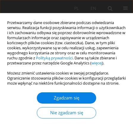
PL
EN
Przetwarzamy dane osobowe zbierane podczas odwiedzania
serwisu. Realizacja funkcji pozyskiwania informacji o użytkownikach
i ich zachowaniu odbywa się poprzez dobrowolnie wprowadzone w
formularzach informacje oraz zapisywanie w urządzeniach
końcowych plików cookies (tzw. ciasteczka). Dane, w tym pliki
cookies, wykorzystywane są w celu realizacji usług, zapewnienia
wygodnego korzystania ze strony oraz w celu monitorowania
ruchu zgodnie z
Polityką prywatności
. Dane są także zbierane i
przetwarzane przez narzędzie Google Analytics (
więcej
).
1/2026 vol. 25
Możesz zmienić ustawienia cookies w swojej przeglądarce.
Ograniczenie stosowania plików cookies w konfiguracji przeglądarki
może wpłynąć na niektóre funkcjonalności dostępne na stronie.
PRACA ORYGINALNA
Zgadzam się
Forecasting groundwater levels
using time-series models: a
Nie zgadzam się
comparative analysis of SNaïve,