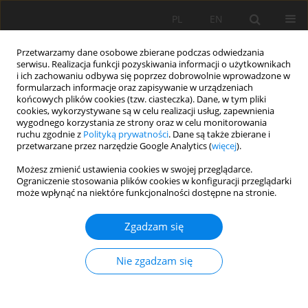
PL
EN
Przetwarzamy dane osobowe zbierane podczas odwiedzania
serwisu. Realizacja funkcji pozyskiwania informacji o użytkownikach
i ich zachowaniu odbywa się poprzez dobrowolnie wprowadzone w
formularzach informacje oraz zapisywanie w urządzeniach
końcowych plików cookies (tzw. ciasteczka). Dane, w tym pliki
cookies, wykorzystywane są w celu realizacji usług, zapewnienia
wygodnego korzystania ze strony oraz w celu monitorowania
ruchu zgodnie z
Polityką prywatności
. Dane są także zbierane i
przetwarzane przez narzędzie Google Analytics (
więcej
).
2/2016 vol. 15
Możesz zmienić ustawienia cookies w swojej przeglądarce.
Ograniczenie stosowania plików cookies w konfiguracji przeglądarki
może wpłynąć na niektóre funkcjonalności dostępne na stronie.
Zgadzam się
PRZEPŁYW KORYTOTWÓRCZY –
ZARYS TEORII I PRZYKŁAD
Nie zgadzam się
OBLICZENIOWY ZE ZLEWNI