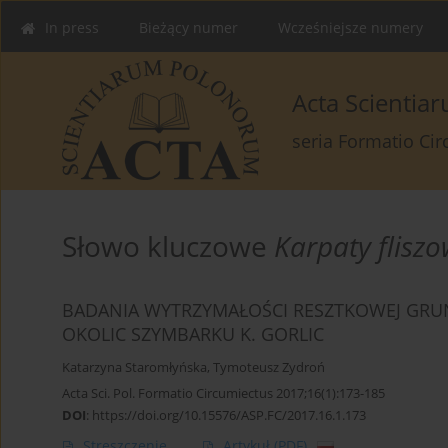
In press
Bieżący numer
Wcześniejsze numery
Acta Scienti
seria Formatio Ci
Słowo kluczowe
Karpaty flisz
BADANIA WYTRZYMAŁOŚCI RESZTKOWEJ GR
OKOLIC SZYMBARKU K. GORLIC
Katarzyna Staromłyńska
,
Tymoteusz Zydroń
Acta Sci. Pol. Formatio Circumiectus 2017;16(1):173-185
DOI
:
https://doi.org/10.15576/ASP.FC/2017.16.1.173
Streszczenie
Artykuł
(PDF)