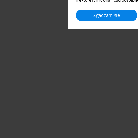
niektóre funkcjonalności dostępne
Zgadzam się