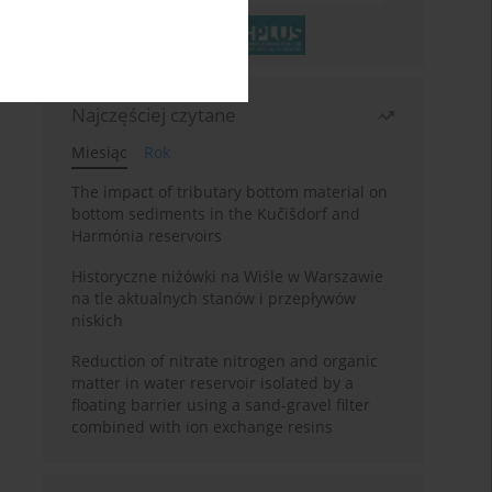
Najczęściej czytane
Miesiąc
Rok
The impact of tributary bottom material on
bottom sediments in the Kučišdorf and
Harmónia reservoirs
Historyczne niżówki na Wiśle w Warszawie
na tle aktualnych stanów i przepływów
niskich
Reduction of nitrate nitrogen and organic
matter in water reservoir isolated by a
floating barrier using a sand-gravel filter
combined with ion exchange resins