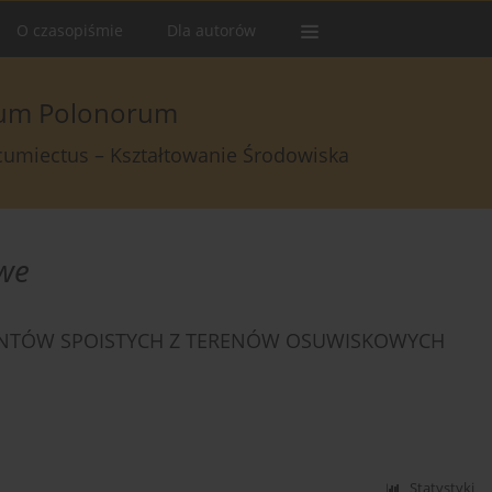
O czasopiśmie
Dla autorów
arum Polonorum
rcumiectus – Kształtowanie Środowiska
owe
UNTÓW SPOISTYCH Z TERENÓW OSUWISKOWYCH
Statystyki