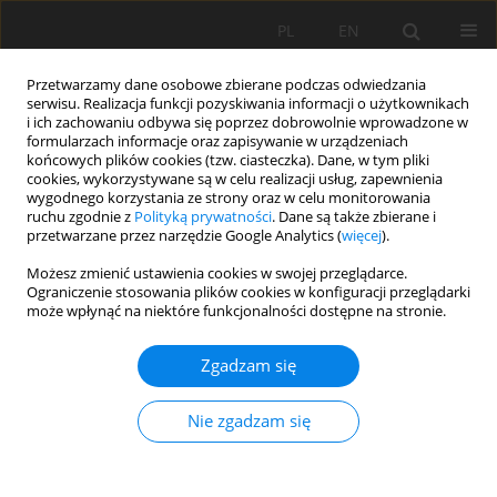
PL
EN
Przetwarzamy dane osobowe zbierane podczas odwiedzania
serwisu. Realizacja funkcji pozyskiwania informacji o użytkownikach
i ich zachowaniu odbywa się poprzez dobrowolnie wprowadzone w
formularzach informacje oraz zapisywanie w urządzeniach
końcowych plików cookies (tzw. ciasteczka). Dane, w tym pliki
cookies, wykorzystywane są w celu realizacji usług, zapewnienia
wygodnego korzystania ze strony oraz w celu monitorowania
ruchu zgodnie z
Polityką prywatności
. Dane są także zbierane i
przetwarzane przez narzędzie Google Analytics (
więcej
).
Słowo kluczowe
Słowacja
Możesz zmienić ustawienia cookies w swojej przeglądarce.
Ograniczenie stosowania plików cookies w konfiguracji przeglądarki
może wpłynąć na niektóre funkcjonalności dostępne na stronie.
PRACA ORYGINALNA
Zgadzam się
MAPOWANIE I OCENA ZMIAN POKRYCIA TERENU I
STABILNOŚCI EKOLOGICZNEJ: PRZYPADEK
Nie zgadzam się
TRZECH TRANSEKTÓW NA SŁOWACJI
Jana Vojteková
,
Matej Vojtek
,
Martin Boltižiar
,
František Petrovič
,
Matej Masný
,
Bohuslava Gregorová