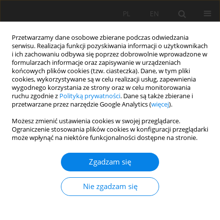
PL
EN
Przetwarzamy dane osobowe zbierane podczas odwiedzania
serwisu. Realizacja funkcji pozyskiwania informacji o użytkownikach
i ich zachowaniu odbywa się poprzez dobrowolnie wprowadzone w
formularzach informacje oraz zapisywanie w urządzeniach
końcowych plików cookies (tzw. ciasteczka). Dane, w tym pliki
cookies, wykorzystywane są w celu realizacji usług, zapewnienia
wygodnego korzystania ze strony oraz w celu monitorowania
ruchu zgodnie z
Polityką prywatności
. Dane są także zbierane i
przetwarzane przez narzędzie Google Analytics (
więcej
).
Słowo kluczowe
ekologia
Możesz zmienić ustawienia cookies w swojej przeglądarce.
Ograniczenie stosowania plików cookies w konfiguracji przeglądarki
może wpłynąć na niektóre funkcjonalności dostępne na stronie.
SPALANIE SIANA JAKO ZABIEG OCHRONY
Zgadzam się
CZYNNEJ W ZACHOWANIU ROŚLINNOŚCI ŁĄK
GÓRSKICH NA OBSZARACH CHRONIONYCH
Nie zgadzam się
Jan Zarzycki
Acta Sci. Pol. Formatio Circumiectus 2018;17(4):195-204
DOI
:
https://doi.org/10.15576/ASP.FC/2018.17.4.195