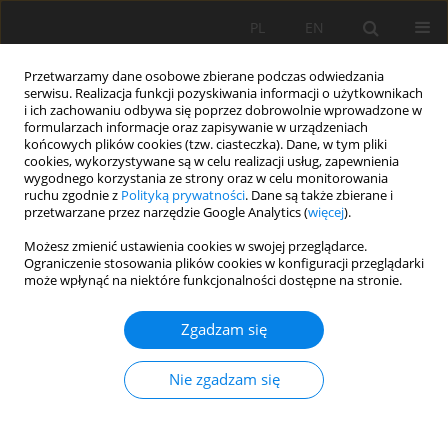
PL
EN
Przetwarzamy dane osobowe zbierane podczas odwiedzania
serwisu. Realizacja funkcji pozyskiwania informacji o użytkownikach
i ich zachowaniu odbywa się poprzez dobrowolnie wprowadzone w
formularzach informacje oraz zapisywanie w urządzeniach
końcowych plików cookies (tzw. ciasteczka). Dane, w tym pliki
cookies, wykorzystywane są w celu realizacji usług, zapewnienia
wygodnego korzystania ze strony oraz w celu monitorowania
ruchu zgodnie z
Polityką prywatności
. Dane są także zbierane i
przetwarzane przez narzędzie Google Analytics (
więcej
).
Słowo kluczowe
krzywa czasu
Możesz zmienić ustawienia cookies w swojej przeglądarce.
Ograniczenie stosowania plików cookies w konfiguracji przeglądarki
przewyższenia przepływu
może wpłynąć na niektóre funkcjonalności dostępne na stronie.
Zgadzam się
PRACA ORYGINALNA
Prawdopodobieństwo przewyższenia przepływów
Nie zgadzam się
charakterystycznych na obszarze Polski
Katarzyna Baran-Gurgul