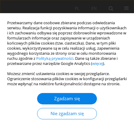
PL
EN
Przetwarzamy dane osobowe zbierane podczas odwiedzania
serwisu. Realizacja funkcji pozyskiwania informacji o użytkownikach
i ich zachowaniu odbywa się poprzez dobrowolnie wprowadzone w
formularzach informacje oraz zapisywanie w urządzeniach
końcowych plików cookies (tzw. ciasteczka). Dane, w tym pliki
cookies, wykorzystywane są w celu realizacji usług, zapewnienia
wygodnego korzystania ze strony oraz w celu monitorowania
ruchu zgodnie z
Polityką prywatności
. Dane są także zbierane i
przetwarzane przez narzędzie Google Analytics (
więcej
).
Słowo kluczowe
niżówka rzeczna
Możesz zmienić ustawienia cookies w swojej przeglądarce.
Ograniczenie stosowania plików cookies w konfiguracji przeglądarki
może wpłynąć na niektóre funkcjonalności dostępne na stronie.
WYBRANE CHARAKTERYSTYKI ROZWOJU SUSZY
Zgadzam się
HYDROLOGICZNEJ W ZLEWNI GÓRNEJ WARTY
Maliwina Kozek
,
Edmund Tomaszewski
Nie zgadzam się
Acta Sci. Pol. Formatio Circumiectus 2018;17(3):77-87
DOI
:
https://doi.org/10.15576/ASP.FC/2018.17.3.77
Statystyki