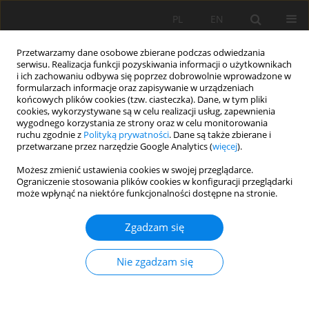
PL
EN
Przetwarzamy dane osobowe zbierane podczas odwiedzania
serwisu. Realizacja funkcji pozyskiwania informacji o użytkownikach
i ich zachowaniu odbywa się poprzez dobrowolnie wprowadzone w
formularzach informacje oraz zapisywanie w urządzeniach
końcowych plików cookies (tzw. ciasteczka). Dane, w tym pliki
cookies, wykorzystywane są w celu realizacji usług, zapewnienia
wygodnego korzystania ze strony oraz w celu monitorowania
ruchu zgodnie z
Polityką prywatności
. Dane są także zbierane i
przetwarzane przez narzędzie Google Analytics (
więcej
).
Słowo kluczowe
odpływ z
Możesz zmienić ustawienia cookies w swojej przeglądarce.
Ograniczenie stosowania plików cookies w konfiguracji przeglądarki
osadnika gnilnego
może wpłynąć na niektóre funkcjonalności dostępne na stronie.
Zgadzam się
WYDATEK FILTRÓW WŁÓKNINOWYCH DO
OCZYSZCZANIA ŚCIEKÓW PRZY ICH ZMIENNYM
Nie zgadzam się
POZIOMIE – MODEL HYDRAULICZNY
Marcin Spychała
,
Maciej Pawlak
,
Tadeusz Nawrot