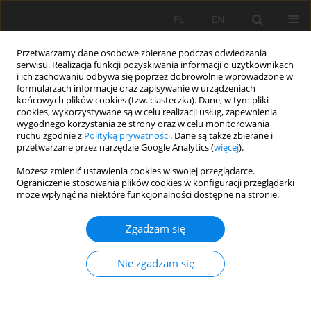
PL
EN
Przetwarzamy dane osobowe zbierane podczas odwiedzania
serwisu. Realizacja funkcji pozyskiwania informacji o użytkownikach
i ich zachowaniu odbywa się poprzez dobrowolnie wprowadzone w
formularzach informacje oraz zapisywanie w urządzeniach
końcowych plików cookies (tzw. ciasteczka). Dane, w tym pliki
cookies, wykorzystywane są w celu realizacji usług, zapewnienia
wygodnego korzystania ze strony oraz w celu monitorowania
ruchu zgodnie z
Polityką prywatności
. Dane są także zbierane i
przetwarzane przez narzędzie Google Analytics (
więcej
).
Słowo kluczowe
ogrody
Możesz zmienić ustawienia cookies w swojej przeglądarce.
Ograniczenie stosowania plików cookies w konfiguracji przeglądarki
klasztorne
może wpłynąć na niektóre funkcjonalności dostępne na stronie.
Zgadzam się
RANGA DAWNYCH I WSPÓŁCZESNYCH
OGRODÓW TERAPEUTYCZNYCH
Nie zgadzam się
Krystyna Pudelska
,
Margot Dudkiewicz
,
Wojciech Durlak
,
Marzena
Parzymies
Acta Sci. Pol. Formatio Circumiectus 2016;15(1):125-137