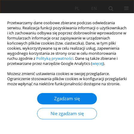
PL
EN
Przetwarzamy dane osobowe zbierane podczas odwiedzania
serwisu. Realizacja funkcji pozyskiwania informacji o użytkownikach
i ich zachowaniu odbywa się poprzez dobrowolnie wprowadzone w
formularzach informacje oraz zapisywanie w urządzeniach
końcowych plików cookies (tzw. ciasteczka). Dane, w tym pliki
cookies, wykorzystywane są w celu realizacji usług, zapewnienia
wygodnego korzystania ze strony oraz w celu monitorowania
ruchu zgodnie z
Polityką prywatności
. Dane są także zbierane i
przetwarzane przez narzędzie Google Analytics (
więcej
).
Słowo kluczowe
piętrzenie wód
Możesz zmienić ustawienia cookies w swojej przeglądarce.
Ograniczenie stosowania plików cookies w konfiguracji przeglądarki
może wpłynąć na niektóre funkcjonalności dostępne na stronie.
ZMIANY POZIOMÓW WÓD GRUNTOWYCH W
Zgadzam się
DOLINIE RZEKI ODRY PONIŻEJ STOPNIA
WODNEGO W BRZEGU DOLNYM W OKRESIE
Nie zgadzam się
1971–2012
Edyta Nowicka
,
Beata Olszewska
,
Leszek Pływaczyk
,
Wojciech Łyczko
Acta Sci. Pol. Formatio Circumiectus 2015;14(1):169-178