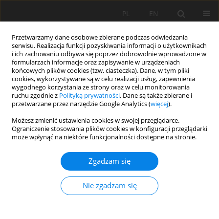
PL
EN
Przetwarzamy dane osobowe zbierane podczas odwiedzania
serwisu. Realizacja funkcji pozyskiwania informacji o użytkownikach
i ich zachowaniu odbywa się poprzez dobrowolnie wprowadzone w
formularzach informacje oraz zapisywanie w urządzeniach
końcowych plików cookies (tzw. ciasteczka). Dane, w tym pliki
cookies, wykorzystywane są w celu realizacji usług, zapewnienia
wygodnego korzystania ze strony oraz w celu monitorowania
ruchu zgodnie z
Polityką prywatności
. Dane są także zbierane i
przetwarzane przez narzędzie Google Analytics (
więcej
).
1/2015 vol. 14
Możesz zmienić ustawienia cookies w swojej przeglądarce.
Ograniczenie stosowania plików cookies w konfiguracji przeglądarki
może wpłynąć na niektóre funkcjonalności dostępne na stronie.
Zgadzam się
ZMIANY POZIOMÓW WÓD
GRUNTOWYCH W DOLINIE
Nie zgadzam się
RZEKI ODRY PONIŻEJ STOPNIA