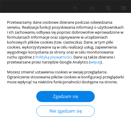
PL
EN
Przetwarzamy dane osobowe zbierane podczas odwiedzania
serwisu. Realizacja funkcji pozyskiwania informacji o użytkownikach
i ich zachowaniu odbywa się poprzez dobrowolnie wprowadzone w
formularzach informacje oraz zapisywanie w urządzeniach
końcowych plików cookies (tzw. ciasteczka). Dane, w tym pliki
cookies, wykorzystywane są w celu realizacji usług, zapewnienia
wygodnego korzystania ze strony oraz w celu monitorowania
ruchu zgodnie z
Polityką prywatności
. Dane są także zbierane i
przetwarzane przez narzędzie Google Analytics (
więcej
).
Słowo kluczowe
potencjał
Możesz zmienić ustawienia cookies w swojej przeglądarce.
Ograniczenie stosowania plików cookies w konfiguracji przeglądarki
techniczny
może wpłynąć na niektóre funkcjonalności dostępne na stronie.
Zgadzam się
PROGRAM OCENY RZECZYWISTEGO POTENCJAŁU
HYDROENERGETYCZNEGO W REGIONIE
Nie zgadzam się
WODNYM GÓRNEJ WISŁY (POLSKA)
Agnieszka Operacz
,
Mads Grahl-Madasen