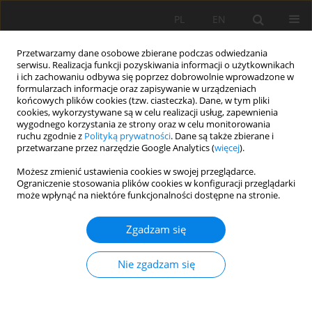
PL
EN
Przetwarzamy dane osobowe zbierane podczas odwiedzania
serwisu. Realizacja funkcji pozyskiwania informacji o użytkownikach
i ich zachowaniu odbywa się poprzez dobrowolnie wprowadzone w
formularzach informacje oraz zapisywanie w urządzeniach
końcowych plików cookies (tzw. ciasteczka). Dane, w tym pliki
cookies, wykorzystywane są w celu realizacji usług, zapewnienia
wygodnego korzystania ze strony oraz w celu monitorowania
ruchu zgodnie z
Polityką prywatności
. Dane są także zbierane i
przetwarzane przez narzędzie Google Analytics (
więcej
).
Słowo kluczowe
przepływ
Możesz zmienić ustawienia cookies w swojej przeglądarce.
Ograniczenie stosowania plików cookies w konfiguracji przeglądarki
środowiskowy
może wpłynąć na niektóre funkcjonalności dostępne na stronie.
Zgadzam się
PRACA ORYGINALNA
Problemy z wykorzystaniem metod habitatowych
Nie zgadzam się
do opracowania formuły hydrologicznej
umożliwiającej wyznaczenie przepływu
środowiskowego korytowego