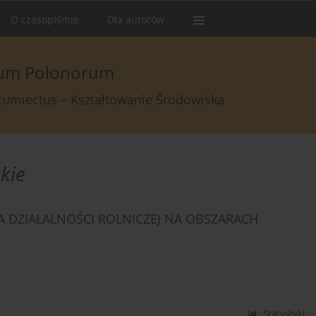
O czasopiśmie
Dla autorów
arum Polonorum
rcumiectus – Kształtowanie Środowiska
kie
DZIAŁALNOŚCI ROLNICZEJ NA OBSZARACH
Statystyki