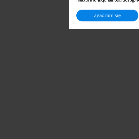
niektóre funkcjonalności dostępne
Zgadzam się