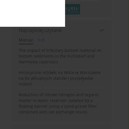
Najczęściej czytane
Miesiąc
Rok
The impact of tributary bottom material on
bottom sediments in the Kučišdorf and
Harmónia reservoirs
Historyczne niżówki na Wiśle w Warszawie
na tle aktualnych stanów i przepływów
niskich
Reduction of nitrate nitrogen and organic
matter in water reservoir isolated by a
floating barrier using a sand-gravel filter
combined with ion exchange resins