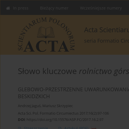
In press
Bieżący numer
Wcześniejsze numery
Acta Scienti
seria Formatio Ci
Słowo kluczowe
rolnictwo górs
GLEBOWO-PRZESTRZENNE UWARUNKOWANIA 
BESKIDZKICH
Andrzej Jaguś
,
Mariusz Skrzypiec
Acta Sci. Pol. Formatio Circumiectus 2017;16(2):97-106
DOI
:
https://doi.org/10.15576/ASP.FC/2017.16.2.97
Streszczenie
Artykuł
(PDF)