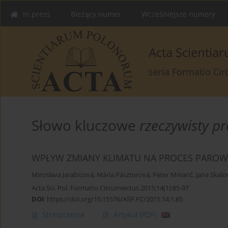
In press
Bieżący numer
Wcześniejsze numery
Acta Scienti
seria Formatio Ci
Słowo kluczowe
rzeczywisty p
WPŁYW ZMIANY KLIMATU NA PROCES PAROW
Miroslava Jarabicová
,
Mária Pásztorová
,
Peter Minarič
,
Jana Skalo
Acta Sci. Pol. Formatio Circumiectus 2015;14(1):85-97
DOI
:
https://doi.org/10.15576/ASP.FC/2015.14.1.85
Streszczenie
Artykuł
(PDF)