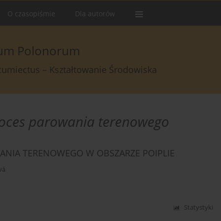
O czasopiśmie
Dla autorów
arum Polonorum
rcumiectus – Kształtowanie Środowiska
roces parowania terenowego
ANIA TERENOWEGO W OBSZARZE POIPLIE
vá
Statystyki