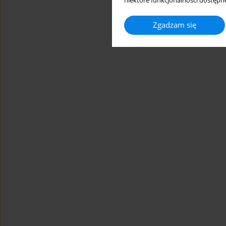
niektóre funkcjonalności dostępne
Zgadzam się