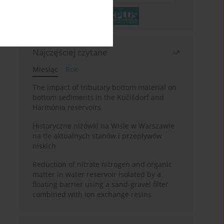
Najczęściej czytane
Miesiąc
Rok
The impact of tributary bottom material on
bottom sediments in the Kučišdorf and
Harmónia reservoirs
Historyczne niżówki na Wiśle w Warszawie
na tle aktualnych stanów i przepływów
niskich
Reduction of nitrate nitrogen and organic
matter in water reservoir isolated by a
floating barrier using a sand-gravel filter
combined with ion exchange resins