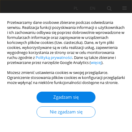
PL
EN
Przetwarzamy dane osobowe zbierane podczas odwiedzania
serwisu. Realizacja funkcji pozyskiwania informacji o użytkownikach
i ich zachowaniu odbywa się poprzez dobrowolnie wprowadzone w
formularzach informacje oraz zapisywanie w urządzeniach
końcowych plików cookies (tzw. ciasteczka). Dane, w tym pliki
cookies, wykorzystywane są w celu realizacji usług, zapewnienia
wygodnego korzystania ze strony oraz w celu monitorowania
ruchu zgodnie z
Polityką prywatności
. Dane są także zbierane i
przetwarzane przez narzędzie Google Analytics (
więcej
).
1/2015 vol. 14
Możesz zmienić ustawienia cookies w swojej przeglądarce.
Ograniczenie stosowania plików cookies w konfiguracji przeglądarki
może wpłynąć na niektóre funkcjonalności dostępne na stronie.
Zgadzam się
WPŁYW ZMIANY KLIMATU NA
PROCES PAROWANIA
Nie zgadzam się
TERENOWEGO W OBSZARZE