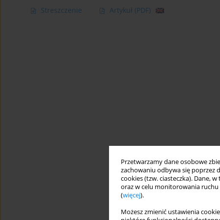
Streszczenie
Artykuł
(PDF)
Przetwarzamy dane osobowe zbiera
zachowaniu odbywa się poprzez d
cookies (tzw. ciasteczka). Dane, w
oraz w celu monitorowania ruchu
(
więcej
).
Możesz zmienić ustawienia cookie