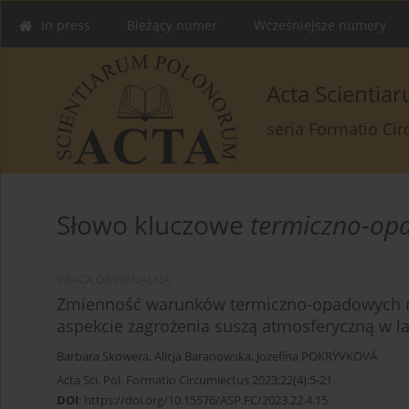
In press
Bieżący numer
Wcześniejsze numery
Acta Scienti
seria Formatio Ci
Słowo kluczowe
termiczno-op
PRACA ORYGINALNA
Zmienność warunków termiczno-opadowych n
aspekcie zagrożenia suszą atmosferyczną w l
Barbara Skowera
,
Alicja Baranowska
,
Jozefína POKRÝVKOVÁ
Acta Sci. Pol. Formatio Circumiectus 2023;22(4):5-21
DOI
:
https://doi.org/10.15576/ASP.FC/2023.22.4.15