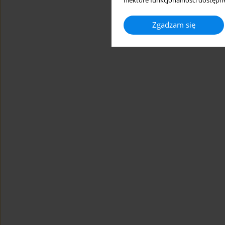
niektóre funkcjonalności dostępne
Zgadzam się