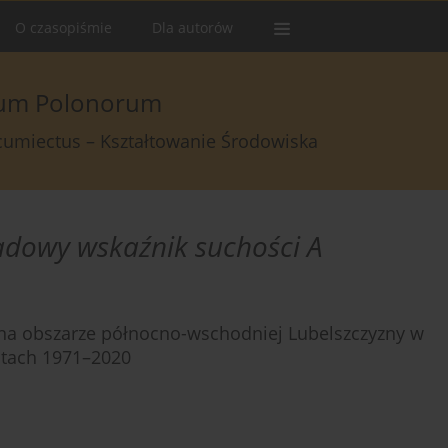
O czasopiśmie
Dla autorów
arum Polonorum
rcumiectus – Kształtowanie Środowiska
adowy wskaźnik suchości A
a obszarze północno-wschodniej Lubelszczyzny w
atach 1971–2020