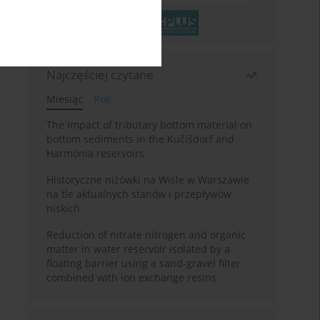
Najczęściej czytane
Miesiąc
Rok
The impact of tributary bottom material on
bottom sediments in the Kučišdorf and
Harmónia reservoirs
Historyczne niżówki na Wiśle w Warszawie
na tle aktualnych stanów i przepływów
niskich
Reduction of nitrate nitrogen and organic
matter in water reservoir isolated by a
floating barrier using a sand-gravel filter
combined with ion exchange resins