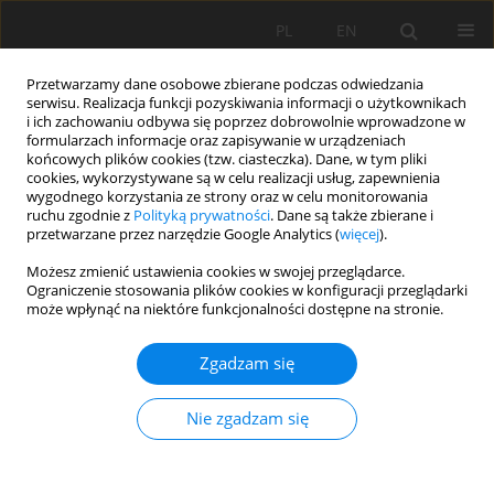
PL
EN
Przetwarzamy dane osobowe zbierane podczas odwiedzania
serwisu. Realizacja funkcji pozyskiwania informacji o użytkownikach
i ich zachowaniu odbywa się poprzez dobrowolnie wprowadzone w
formularzach informacje oraz zapisywanie w urządzeniach
końcowych plików cookies (tzw. ciasteczka). Dane, w tym pliki
cookies, wykorzystywane są w celu realizacji usług, zapewnienia
wygodnego korzystania ze strony oraz w celu monitorowania
ruchu zgodnie z
Polityką prywatności
. Dane są także zbierane i
przetwarzane przez narzędzie Google Analytics (
więcej
).
Słowo kluczowe
usługi
Możesz zmienić ustawienia cookies w swojej przeglądarce.
Ograniczenie stosowania plików cookies w konfiguracji przeglądarki
ekosystemowe
może wpłynąć na niektóre funkcjonalności dostępne na stronie.
Zgadzam się
PRACA PRZEGLĄDOWA
Usługi ekosystemowe elementów krajobrazu
Nie zgadzam się
fortecznego twierdzy Warszawa w kontekście
współczesnego miasta
Justyna Jastrzębska
,
Ewa Zaraś
,
Jakub Botwina