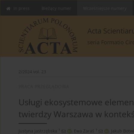
In press
Bieżący numer
Wcześniejsze numery
Acta Scienti
seria Formatio Ci
2/2024 vol. 23
PRACA PRZEGLĄDOWA
Usługi ekosystemowe element
twierdzy Warszawa w kontekś
1
1
Justyna Jastrzębska
,
Ewa Zaraś
,
Jakub Botw