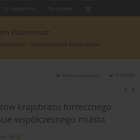
O czasopiśmie
Dla autorów
arum Polonorum
rcumiectus – Kształtowanie Środowiska
Statystyki
Pobierz cytowanie
ów krajobrazu fortecznego
cie współczesnego miasta
2
ina